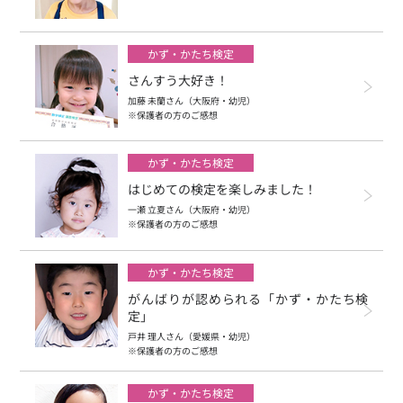
かず・かたち検定
さんすう大好き！
加藤 未蘭さん（大阪府・幼児）
※保護者の方のご感想
かず・かたち検定
はじめての検定を楽しみました！
一瀬 立夏さん（大阪府・幼児）
※保護者の方のご感想
かず・かたち検定
がんばりが認められる「かず・かたち検
定」
戸井 理人さん（愛媛県・幼児）
※保護者の方のご感想
かず・かたち検定