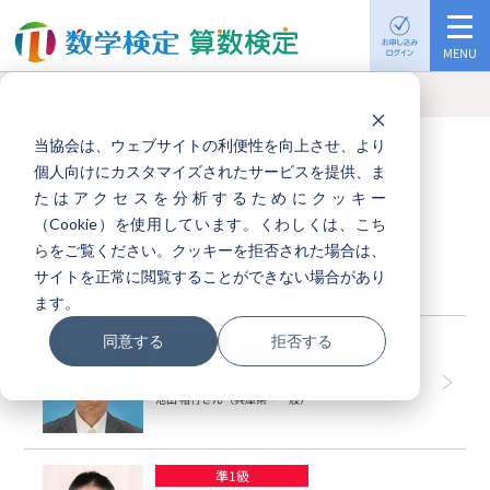
MENU
TOP
合格体験記
個人受検案内
当協会は、ウェブサイトの利便性を向上させ、より
個人向けにカスタマイズされたサービスを提供、ま
合格体験記
検定日一覧
たはアクセスを分析するためにクッキー
（Cookie）を使用しています。くわしくは、
こち
ら
をご覧ください。クッキーを拒否された場合は、
関連書籍
サイトを正常に閲覧することができない場合があり
※学年・年齢などは受検当時のものです。
ます。
同意する
拒否する
準1級
検定過去問題
数検で第2の人生スタート
池田 裕行さん（兵庫県・一般）
入試や進学などに
おける活用
準1級