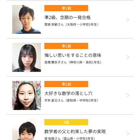
英語版での受検について
個別成績票について
団体受検案内
準2級
公益財団法人日本数学検定協会
模範解答
英語版 検定過去問題
準2級、念願の一発合格
障害のある方の受検の配慮について
個別成績票の見方
寳榮 崇嗣さん（大阪府・小学校5年生）
申込・受検規約
合否結果確認サービス
コンビニプリント教材
検定日一覧
「記述式」について
SUKEN(English)
準2級
合格証・合格証明書について
算数・数学苦手分野対策ミニドリル
個人受検の日程
数学検定の問題例・採点例
悔しい思いをすることの意味
高橋 舞衣子さん（神奈川県・高校1年生）
実用数学技能検定 過去問題
合格証について
団体受検の日程
サイトのご利用にあたって
個人情報保護方針
算数検定の問題例・採点例
情報セキュリティ基本方針
ソーシャルメディア運用方針
合格証明書について
検定に関する各種データ
カスタマーハラスメントに対する基本方針
実用数学技能検定「数検」グランプリ
準2級
信頼性と有用性のためのAI利活用方針
合格証・合格証明書の申請方法
大好きな数学の落とし穴
志願者数・実施校数の推移
特定商取引法に基づく表記
リンクをご希望の方へ
各賞について
宇井 星日さん（愛知県・中学校3年生）
階級別志願者・受検者データ（国内のみ）
受賞者・受賞団体一覧
3級
数学検定1級
家族合格表彰
数学者の父と約束した夢の実現
数学検定準1級
堤 裕哉さん（富山県・小学校3年生）