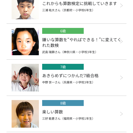
これからも算数検定に挑戦していきます
算数検定11級
三浦 祐大さん（京都府・小学校6年生）
かず・かたち検定
6級
嫌いな算数を“やればできる！”に変えてく
れた数検
武島 瑞錦さん（神奈川県・小学校3年生）
7級
あきらめずにつかんだ7級合格
中野 世一さん（兵庫県・小学校3年生）
8級
楽しい算数
三好 能蒼さん（福岡県・小学校1年生）