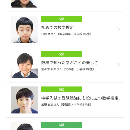
2026年度の申請方法
数学検定2級
5級
数学検定準2級
初めての数学検定
日野 奏さん（神奈川県・中学校1年生）
数学検定3級
数学検定4級
5級
数学検定5級
数検で知った学ぶことの楽しさ
佐々木 新太さん（北海道・小学校3年生）
算数検定6級
算数検定7級
5級
中学入試の受験勉強にも役に立つ数学検定
算数検定8級
加藤 玄志さん（愛知県・小学校4年生）
算数検定9級
6級
算数検定10級