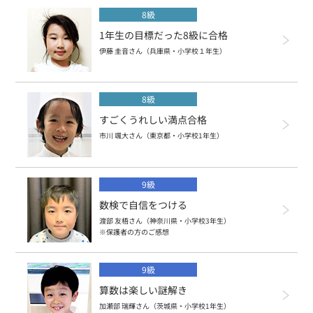
8級
1年生の目標だった8級に合格
伊藤 圭音さん（兵庫県・小学校１年生）
8級
すごくうれしい満点合格
市川 颯大さん（東京都・小学校1年生）
9級
数検で自信をつける
渡部 友梧さん（神奈川県・小学校3年生）
※保護者の方のご感想
9級
算数は楽しい謎解き
加瀬部 瑞輝さん（茨城県・小学校1年生）