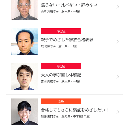
焦らない・比べない・諦めない
山崎 芳裕さん（栃木県・一般）
検定概要
特長とメリット
準1級
検定概要
親子でめざした家族合格表彰
実用数学技能検定とは
堤 高広さん（富山県・一般）
お申し込み・ログイン
特長とメリット
受検資格について
教材
入試や進学などにおける活用
お申し込み・ログイン
準1級
各階級の概要・検定の出題内容
大人の学び直し体験記
入試における活用
個人受検のお申し込み
合否結果と解答
吉田 秀成さん（秋田県・一般）
教材
検定料について
単位認定制度
申込サイトへのログイン
当日の持ち物について
関連書籍
合否結果と解答
2級
幼児・小学生の方
中学生の方
高校生の方
高等学校卒業程度認定試験とは
受検方法の違いついて
1次・2次の免除について
合格してもさらに満点をめざしたい！
大学・社会人の方
書籍に関するお詫びと訂正
検定結果証書類について
合格体験記
お知らせ一覧
よくある質問
お問い合わせ
加藤 史門さん（愛知県・中学校1年生）
入試における活用校・単位認定実施校検索
個人受検案内
併願受検について
「電子ファイル」と「紙（書面）」の違いについて
検定過去問題