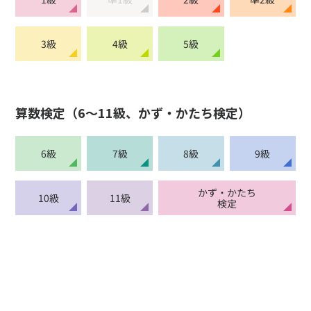
3級
4級
5級
算数検定（6～11級、かず・かたち検定）
6級
7級
8級
9級
かず・かたち
10級
11級
検定