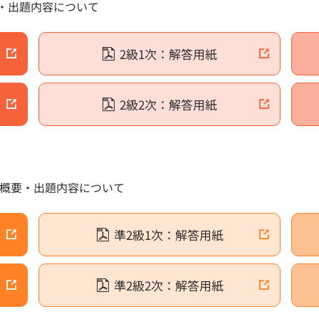
・出題内容について
受検のお申し込み
団体受検案
サイトへのログイン
方法の違いついて
申込・受検
2級1次：解答用紙
2級2次：解答用紙
コンビニプ
算数・数
籍
実用数学技
するお詫びと訂正
去問題
の概要・出題内容について
 検定過去問題
準2級1次：解答用紙
果と解答
合格証・合
結果証書類について
合格証に
準2級2次：解答用紙
子ファイル」と「紙（書面）」の違いについて
合格証明
合格証・