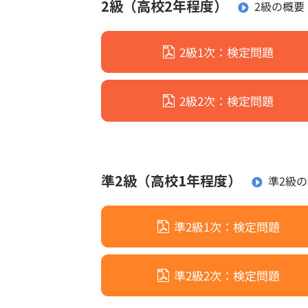
お申し込み・ログイン
2級（高校2年程度）
2級の概要
個人
申込
受検
2級1次：検定問題
2級2次：検定問題
教材
教材
関連書
書籍に関
検定過
準2級（高校1年程度）
準2級
英語版
準2級1次：検定問題
合否結
合否結果と解答
検定
準2級2次：検定問題
「電