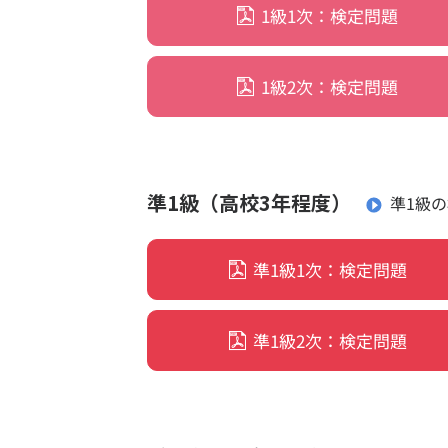
1級1次：検定問題
志願
階級
1級2次：検定問題
特長と
特長とメリット
入試や
入試
準1級（高校3年程度）
準1級
単位
高等
入試に
準1級1次：検定問題
準1級2次：検定問題
お申し