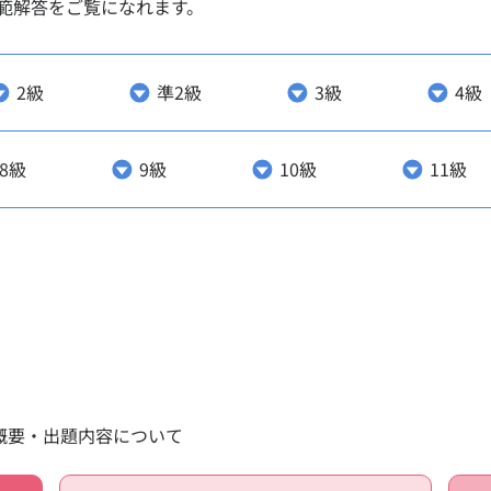
範解答をご覧になれます。
2級
準2級
3級
4級
要
数学検定1級
数学検定準1
8級
9級
10級
11級
数学技能検定とは
数学検定2級
資格について
数学検定準2
級の概要・検定の出題内容
数学検定3級
料について
数学検定4級
の持ち物について
数学検定5級
・2次の免除について
算数検定6級
受検について
算数検定7級
版での受検について
算数検定8級
のある方の受検の配慮について
算数検定9級
一覧
算数検定10級
受検の日程
算数検定11級
概要・出題内容について
受検の日程
かず・かたち
関する各種データ