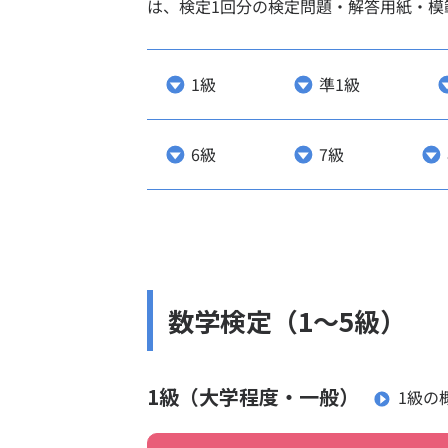
は、検定1回分の検定問題・解答用紙・模
PAGE INDEX
1級
準1級
検定概
検定概要
6級
7級
実用
受検
各階
検定
当日
1次
併願
英語
数学検定（1～5級）
障害
検定日
個人
1級（大学程度・一般）
1級の
団体
検定に