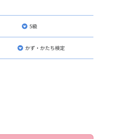
5級
級
かず・かたち検定
級
検定