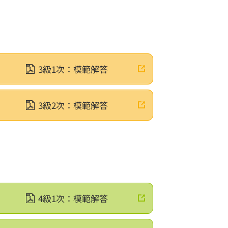
せ
3級1次：模範解答
人日本数学検定協会
ご利用にあたって
3級2次：模範解答
保護方針
ュリティ基本方針
ルメディア運用方針
ーハラスメントに対する基本方針
用性のためのAI利活用方針
引法に基づく表記
ご希望の方へ
ish)
4級1次：模範解答