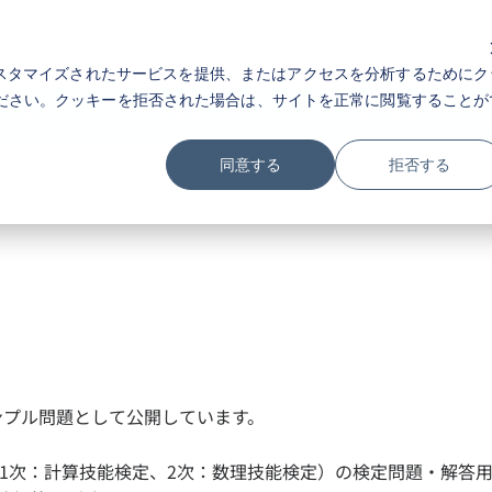
お知らせ
よくある質問
お問い合わせ
EN
スタマイズされたサービスを提供、またはアクセスを分析するためにク
ださい。クッキーを拒否された場合は、サイトを正常に閲覧することが
高校生の方
大学生・社会人の方
検定概要
同意する
拒否する
特長とメ
FEATURE
入試における
体の流れがご覧になれます。
さまざまな特
合否結果
RESULT
どの協会発行書籍や、
合否確認や模
になれます。
検定受検後の
ンプル問題として公開しています。
検定過去問題
（1次：計算技能検定、2次：数理技能検定）の検定問題・解答用