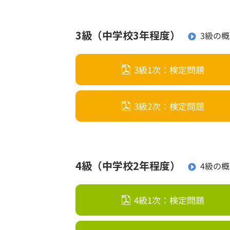
模範解
合否結
3級（中学校3年程度）
3級の
幼児・
3級1次：検定問題
中学生
高校生
3級2次：検定問題
大学・
合格体
お知ら
4級（中学校2年程度）
4級の
よくあ
4級1次：検定問題