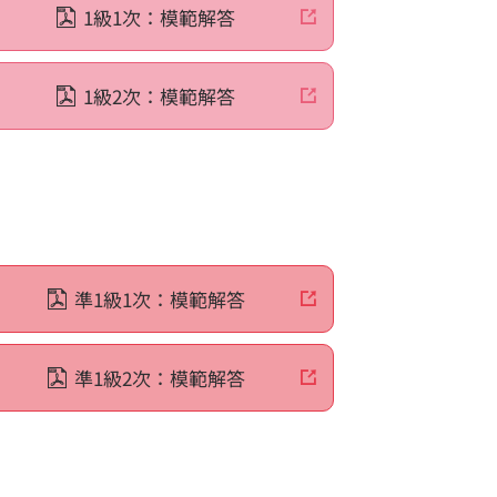
1級1次：模範解答
1級2次：模範解答
について
票の見方
について
の問題例・採点例
の問題例・採点例
能検定「数検」グランプリ
準1級1次：模範解答
いて
受賞団体一覧
彰
準1級2次：模範解答
度の申請方法
内