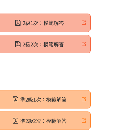
内
規約
2級1次：模範解答
2級2次：模範解答
リント教材
学苦手分野対策ミニドリル
能検定 過去問題
準2級1次：模範解答
格証明書について
ついて
準2級2次：模範解答
書について
合格証明書の申請方法