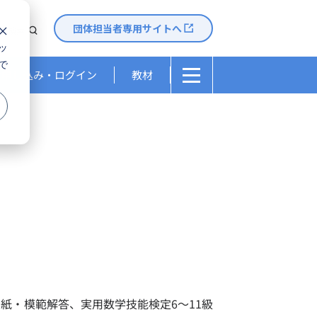
団体担当者専用サイトへ
検索
ッ
検索
で
お申し込み・ログイン
教材
リット
活用や単位認定、個別成績票など、
長やメリットをご覧になれます。
と解答
範解答、検定結果証書類の受け取りなど、
各情報をご確認になれます。
入試や進学などに
紙・模範解答、実用数学技能検定6～11級
おける活用