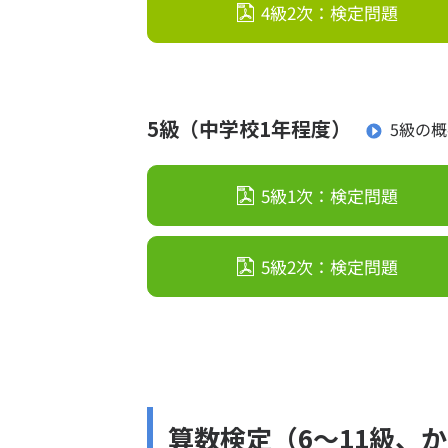
4級2次：検定問題
5級（中学校1年程度）
5級の
5級1次：検定問題
5級2次：検定問題
算数検定（6～11級、