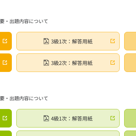
答
果確認サービス
概要・出題内容について
小学生の方
お問い合わ
3級1次：解答用紙
の方
公益財団法
サイトの
の方
3級2次：解答用紙
個人情報
社会人の方
情報セキ
ソーシャ
験記
カスタマ
信頼性と有
せ一覧
特定商取
概要・出題内容について
る質問
リンクを
SUKEN(Engl
4級1次：解答用紙