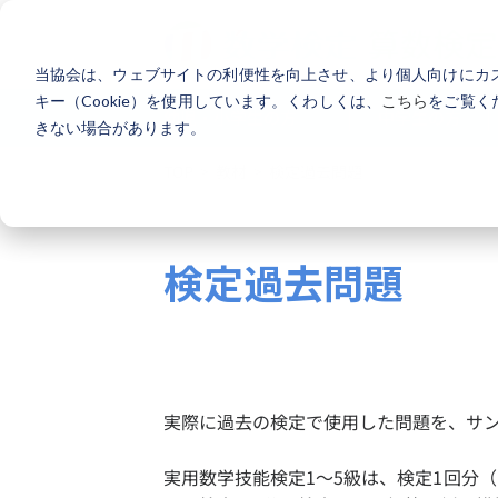
当協会は、ウェブサイトの利便性を向上させ、より個人向けにカ
キー（Cookie）を使用しています。くわしくは、
こちら
をご覧く
幼児・小学生の方
中学生の方
きない場合があります。
PICK UP
TOP
教材
検定過去問題
APPLICATION
個人受検案内
個人受検の申込方法や全
検定過去問題
関連書籍
BOOKS
過去問題集や要点整理な
その他の参考書籍をご覧
実際に過去の検定で使用した問題を、サ
検定日一覧
実用数学技能検定1～5級は、検定1回分