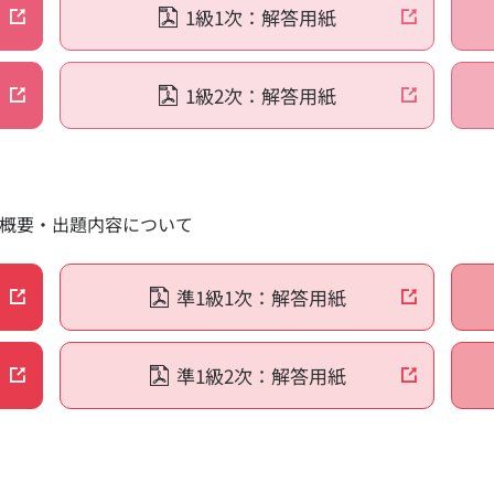
1級1次：解答用紙
者数・実施校数の推移
別志願者・受検者データ（国内のみ）
1級2次：解答用紙
メリット
個別成績票
個別成績
進学などにおける活用
「記述式」
における活用
の概要・出題内容について
認定制度
数学検定
学校卒業程度認定試験とは
算数検定
おける活用校・単位認定実施校検索
実用数学技
準1級1次：解答用紙
各賞につ
受賞者・
家族合格表
準1級2次：解答用紙
2026年
込み・ログイン
個人受検案