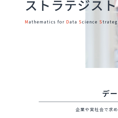
ストラテジスト
M
athematics for
D
ata
S
cience
S
trateg
デー
企業や実社会で求め