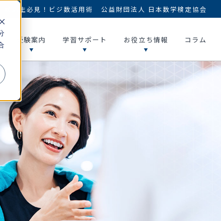
就活生必見！ビジ数活用術
公益財団法人 日本数学検定協会
分
受験案内
学習サポート
お役立ち情報
コラム
合