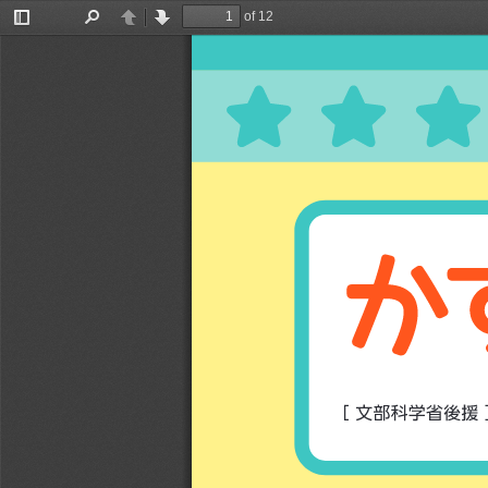
of 12
Toggle
Find
Previous
Next
Sidebar