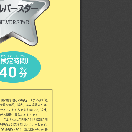
情報保護管理者の職名，所属および連
者情報の管理，採点，本人確認のため。
ebでのお知らせまたはFAX，送付，
者へ開示・提供いたしません。 
求 ご本人様はご自身の個人情報の開
合理的な対応を期間内にいたします。
-5660-4804 電話問い合わせ時