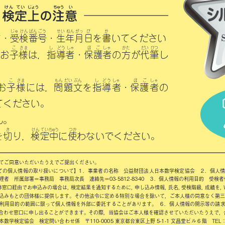
せいねん
がっ ぴ    か
え
じゅ けんばんごう
前・受検番号・生年月日を書いてください
こ さま
し どう しゃ   ほ ご しゃ   かた   だい ひつ
いお子様は，指導者・保護者の方が代筆し
こ さま
もん だい ぶん
し どう しゃ    ほ
ご しゃ
お子様には，問題文を指導者・保護者の
てください。
ん。
き
けんてい
ちゅう
つか
を切り，検定中に使わないでください。
いてご同意いただいたうえでご提出ください。
ての個人情報の取り扱いについて】 １．事業者の名称 公益財団法人日本数学検定協会 ２．個人
者 所属部署＝事務局 事務局次長 連絡先＝03-5812-8340 ３．個人情報の利用目的 受検
窓口経由でお申込みの場合は，検定結果を通知するために，申し込み情報，氏名，受検階級，成績を，W
込みもとの団体様に提供します。その他法令に定める特別な場合を除いて，ご本人様の同意なく第三
利用目的の範囲に限って個人情報を外部に委託することがあります
。 ６．個人情報の開示等の請
合わせ窓口に申し出ることができます。その際，当協会はご本人様を確認させていただいたうえで，
学検定協会 検定問い合わせ係 〒110-0005 東京都台東区上野5-1-1 文昌堂ビル6階 TEL：03