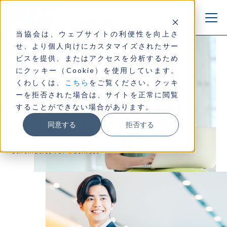
当協会は、ウェブサイトの利便性を向上さ
せ、より個人向けにカスタマイズされたサー
数学力・
ビスを提供、またはアクセスを分析するため
数学活用力で
にクッキー（Cookie）を使用しています。
ビジネスの未来を
くわしくは、
こちら
をご覧ください。クッキ
リードする
ーを拒否された場合は、サイトを正常に閲覧
することができない場合があります。
ビジネス数学検定
同意する
拒否する
M
athematics for
B
usiness