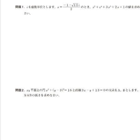
「電
模範解
合否結
幼児・
中学生
高校生
大学・
合格体
お知ら
よくあ