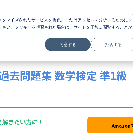
お知らせ
よくある質問
お問い合わせ
EN
スタマイズされたサービスを提供、またはアクセスを分析するためにク
ださい。クッキーを拒否された場合は、サイトを正常に閲覧することが
高校生の方
大学生・社会人の方
検定概要
同意する
拒否する
去問題集 数学検定 準1級
特長とメ
FEATURE
入試における
体の流れがご覧になれます。
さまざまな特
過去問題集 数学検定 準1級
合否結果
RESULT
どの協会発行書籍や、
合否確認や模
になれます。
検定受検後の
を解きたい方に！
検定過去問題
Amazo