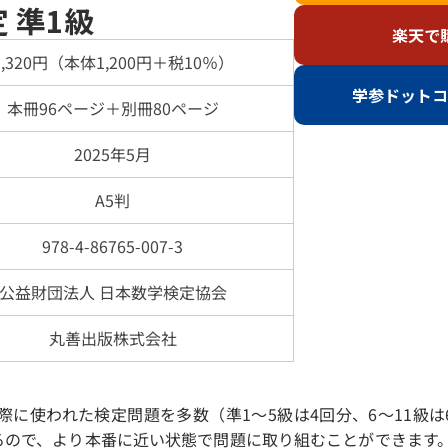
 準1級
楽天で
1,320円（本体1,200円＋税10％）
学参ドットコ
本冊96ページ＋別冊80ページ
要
数学検定1級
数学検定準1
2025年5月
数学技能検定とは
数学検定2級
資格について
数学検定準2
級の概要・検定の出題内容
A5判
数学検定3級
料について
数学検定4級
の持ち物について
978-4-86765-007-3
数学検定5級
・2次の免除について
算数検定6級
受検について
公益財団法人 日本数学検定協会
算数検定7級
版での受検について
算数検定8級
のある方の受検の配慮について
丸善出版株式会社
算数検定9級
一覧
算数検定10級
受検の日程
算数検定11級
受検の日程
に使われた検定問題を多数（準1～5級は4回分、6～11級は
かず・かたち
るので、より本番に近い状態で問題に取り組むことができます。
関する各種データ