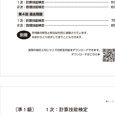
お申し
お申し込み・ログイン
個人
申込
受検
教材
教材
関連書
書籍に関
検定過
英語版
合否結
合否結果と解答
検定