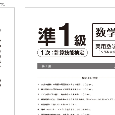
す。
者数・実施校数の推移
別志願者・受検者データ（国内のみ）
メリット
個別成績票
個別成績
おける活用制度
「記述式」
における数検の活用・優遇制度
における数検活用のスケジュール
数学検定
・中学校入試における活用
算数検定
・短期大学・専門学校の入試における活用
実用数学技
以外での活用について
各賞につ
定制度
受賞者・
おける活用校・単位認定実施校検索
家族合格表
2026年
校卒業程度認定試験について
の証明について