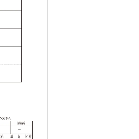
書について
合格証明書の申請方法
せ
人日本数学検定協会
ご利用にあたって
保護方針
ュリティ基本方針
ルメディア運用方針
ーハラスメントに対する基本方針
用性のためのAI利活用方針
引法に基づく表記
ご希望の方へ
ish)