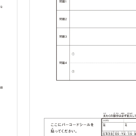
子ファイル」と「紙（書面）」の違いについて
合格証明
合格証・
答
果確認サービス
小学生の方
お問い合わ
の方
公益財団法
サイトの
の方
個人情報
社会人の方
情報セキ
ソーシャ
験記
カスタマ
信頼性と有
せ一覧
特定商取
る質問
リンクを
SUKEN(Engl