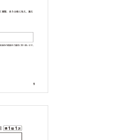
内
内
規約
リント教材
学苦手分野対策ミニドリル
能検定 過去問題
格証明書について
ついて