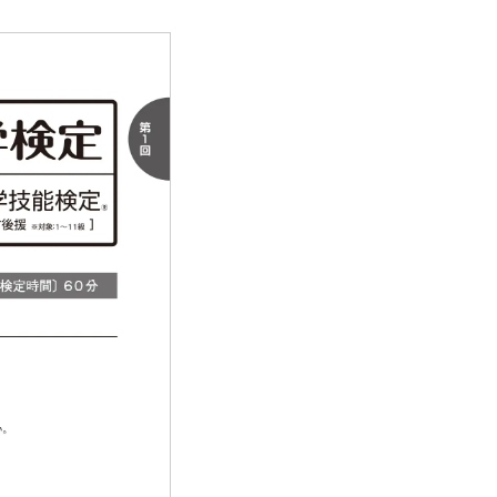
について
票の見方
について
の問題例・採点例
の問題例・採点例
能検定「数検」グランプリ
いて
受賞団体一覧
彰
度の申請方法