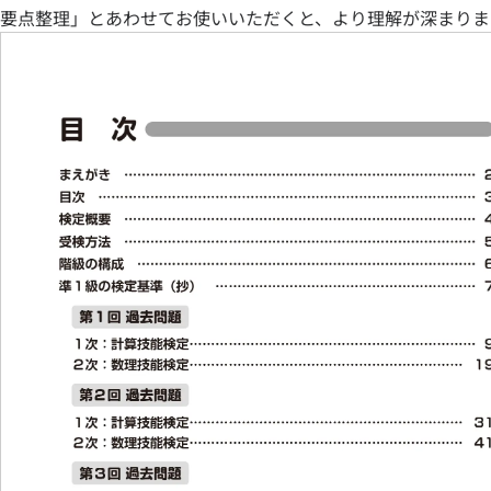
要点整理」とあわせてお使いいただくと、より理解が深まりま
志願
階級
特長と
特長とメリット
入試に
入試
入試
高校
大学
入試
単位認
入試に
高等学
合格