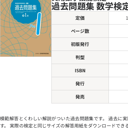
過去問題集 数学検定
定価
PAGE INDEX
ページ数
検定概
検定概要
初版発行
実用
受検
各階
判型
検定
当日
ISBN
1次
併願
発行
英語
障害
発売
検定日
個人
団体
模範解答とくわしい解説がついた過去問題集です。 過去に実際
す。 実際の検定と同じサイズの解答用紙をダウンロードでき
検定に