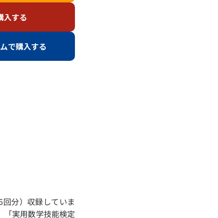
購入する
ムで購入する
級
級
6回分）収録していま
検定
 「実用数学技能検定