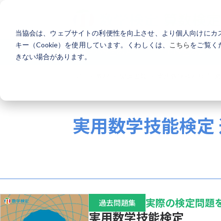
当協会は、ウェブサイトの利便性を向上させ、より個人向けにカ
キー（Cookie）を使用しています。くわしくは、
こちら
をご覧く
幼児・小学生の方
中学生の方
きない場合があります。
PICK UP
TOP
教材
関連書籍
実用数学技能検定 過
APPLICATION
個人受検案内
個人受検の申込方法や全
実用数学技能検定 
関連書籍
BOOKS
過去問題集や要点整理な
その他の参考書籍をご覧
実際の検定問題
過去問題集
検定日一覧
実用数学技能検定