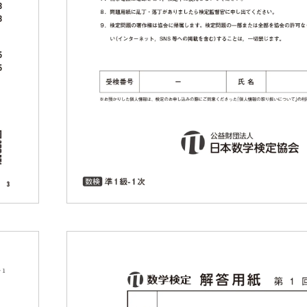
込み・ログイン
個人受検案
受検のお申し込み
団体受検案
サイトへのログイン
方法の違いついて
申込・受検
コンビニプ
算数・数
籍
実用数学技
するお詫びと訂正
去問題
 検定過去問題
果と解答
合格証・合
結果証書類について
合格証に