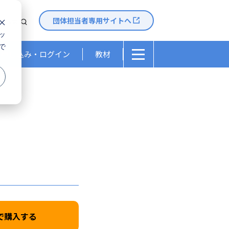
団体担当者専用サイトへ
検索
ッ
検索
で
お申し込み・ログイン
教材
リット
活用や単位認定、個別成績票など、
長やメリットをご覧になれます。
と解答
範解答、検定結果証書類の受け取りなど、
各情報をご確認になれます。
入試における活用制度
nで購入する