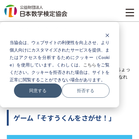
TOP
各種メディア
Math Math Media
当協会は、ウェブサイトの利便性を向上させ、より
Math Math Media
個人向けにカスタマイズされたサービスを提供、ま
たはアクセスを分析するためにクッキー（Cooki
e）を使用しています。くわしくは、
こちら
をご覧
ゲーム「そすうくんをさがせ！」や「遊びmath」「ちょっ
ください。クッキーを拒否された場合は、サイトを
とスゴい数学」シリーズなどのお楽しみ動画をご覧になれ
正常に閲覧することができない場合があります。
ます。
同意する
拒否する
ゲーム「そすうくんをさがせ！」