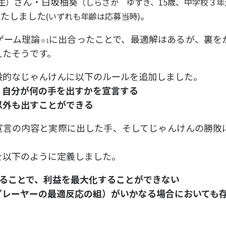
さん・白坂柚葵
生）
（しらさか ゆずき、15歳、中学校３年
いたしました
。
(いずれも年齢は応募当時)
ゲーム理論
に出合ったことで、最適解はあるが、裏を
※1
えたそうです。
般的なじゃんけんに以下のルールを追加しました。
、自分が何の手を出すかを宣言する
以外も出すことができる
宣言の内容と実際に出した手、そしてじゃんけんの勝敗
を以下のように定義しました。
けることで、利益を最大化することができない
プレーヤーの最適反応の組）がいかなる場合においても