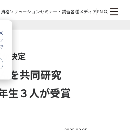
・資格
ソリューション
セミナー・講習
各種メディア
EN
ッ
で
賞が決定
けんを共同研究
年生３人が受賞