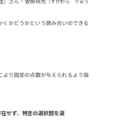
さん・菅原琉也
生）
（すがわら りゅう
かくかどうかという読み合いのできる
により固定の点数が与えられるよう設
存在せず、特定の選択肢を選