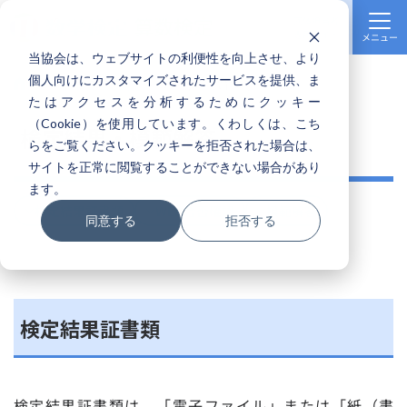
団体担当者
専用サイト
当協会は、ウェブサイトの利便性を向上させ、より
個人向けにカスタマイズされたサービスを提供、ま
TOP
団体受検の実施
検定結果・模範解答
たはアクセスを分析するためにクッキー
（Cookie）を使用しています。くわしくは、
こち
検定結果・模範解答
ら
をご覧ください。クッキーを拒否された場合は、
サイトを正常に閲覧することができない場合があり
ます。
検定結果証書類
WEB合否確認
模範解答
同意する
拒否する
検定結果証書類
検定結果証書類は、「電子ファイル」または「紙（書