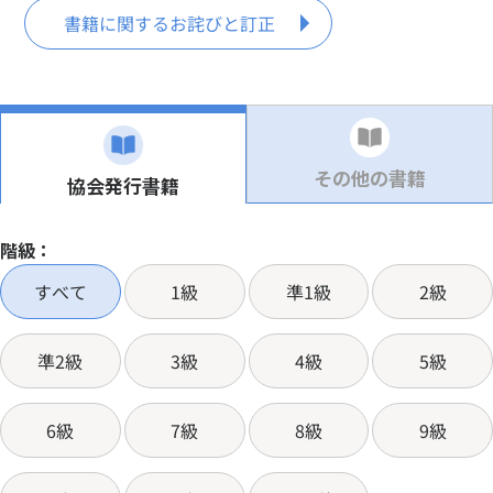
書籍に関するお詫びと訂正
検定概要
特長とメリット
検定概要
実用数学技能検定とは
その他の書籍
お申し込み・ログイン
協会発行書籍
特長とメリット
受検資格について
教材
階級：
入試における活用制度
お申し込み・ログイン
各階級の概要・検定の出題内容
すべて
1級
準1級
2級
入試における数検の活用・優遇制度
個人受検のお申し込み
合否結果と解答
教材
検定料について
入試における数検活用のスケジュール
申込サイトへのログイン
準2級
3級
4級
5級
当日の持ち物について
関連書籍
合否結果と解答
幼児・小学生の方
中学生の方
高校生の方
高校・中学校入試における活用
受検方法の違いついて
1次・2次の免除について
大学・社会人の方
6級
7級
8級
9級
書籍に関するお詫びと訂正
検定結果証書類について
合格体験記
お知らせ一覧
よくある質問
お問い合わせ
大学・短期大学・専門学校の入試における活用
個人受検案内
併願受検について
「電子ファイル」と「紙（書面）」の違いについて
検定過去問題