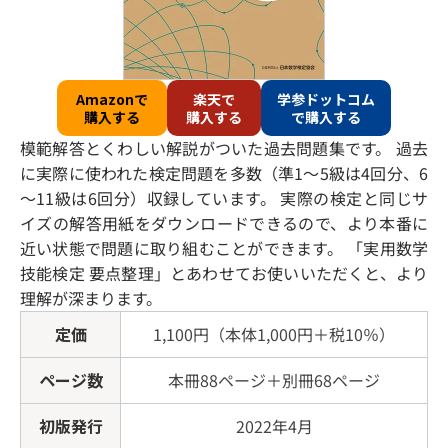
Amazonで
楽天で
学参ドットコム
購入する
購入する
で購入する
模範解答とくわしい解説がついた過去問題集です。 過去
に実際に使われた検定問題を多数（準1～5級は4回分、6
～11級は6回分）収録しています。 実際の検定と同じサ
イズの解答用紙をダウンロードできるので、より本番に
近い状態で問題に取り組むことができます。 「実用数学
技能検定 要点整理」とあわせてお使いいただくと、より
理解が深まります。
定価
1,100円（本体1,000円＋税10％）
ページ数
本冊88ページ＋別冊68ページ
初版発行
2022年4月