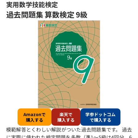
実用数学技能検定
過去問題集 算数検定 9級
Amazonで
楽天で
学参ドットコム
購入する
購入する
で購入する
模範解答とくわしい解説がついた過去問題集です。 過去
に実際に使われた検定問題を多数（準1～5級は4回分、6