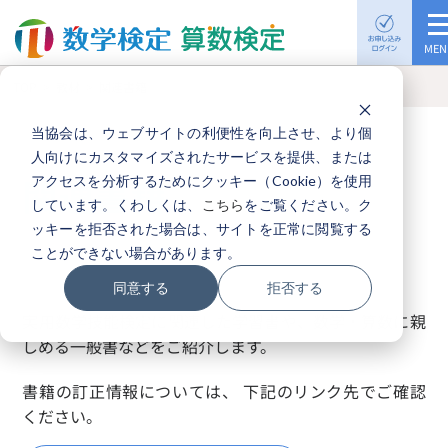
MEN
TOP
教材
関連書籍
個人受検案内
当協会は、ウェブサイトの利便性を向上させ、より個
人向けにカスタマイズされたサービスを提供、または
検定日一覧
関連書籍
アクセスを分析するためにクッキー（Cookie）を使用
しています。くわしくは、
こちら
をご覧ください。ク
ッキーを拒否された場合は、サイトを正常に閲覧する
検定過去問題
ことができない場合があります。
同意する
拒否する
実用数学技能検定に関連した学習書や、数学・算数に親
入試における活用制度
しめる一般書などをご紹介します。
書籍の訂正情報については、 下記のリンク先でご確認
関連書籍
ください。