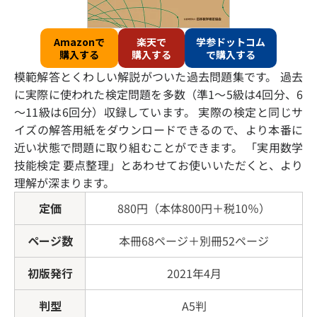
Amazonで
楽天で
学参ドットコム
購入する
購入する
で購入する
模範解答とくわしい解説がついた過去問題集です。 過去
に実際に使われた検定問題を多数（準1～5級は4回分、6
～11級は6回分）収録しています。 実際の検定と同じサ
イズの解答用紙をダウンロードできるので、より本番に
近い状態で問題に取り組むことができます。 「実用数学
技能検定 要点整理」とあわせてお使いいただくと、より
理解が深まります。
定価
880円（本体800円＋税10％）
ページ数
本冊68ページ＋別冊52ページ
初版発行
2021年4月
判型
A5判