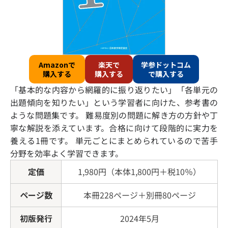
Amazonで
楽天で
学参ドットコム
購入する
購入する
で購入する
「基本的な内容から網羅的に振り返りたい」「各単元の
出題傾向を知りたい」という学習者に向けた、参考書の
ような問題集です。 難易度別の問題に解き方の方針や丁
寧な解説を添えています。合格に向けて段階的に実力を
養える1冊です。 単元ごとにまとめられているので苦手
分野を効率よく学習できます。
定価
1,980円（本体1,800円＋税10％）
ページ数
本冊228ページ＋別冊80ページ
初版発行
2024年5月