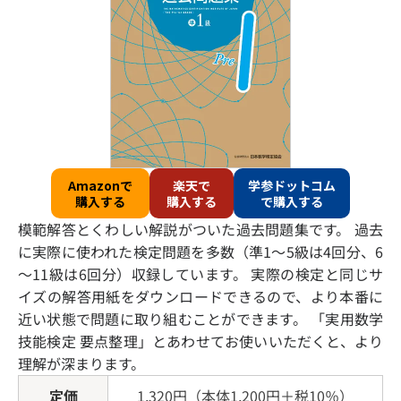
算数検定の問題例・採点例
数学検定2級
実用数学技能検定「数検」グランプリ
数学検定準2級
各賞について
数学検定3級
受賞者・受賞団体一覧
数学検定4級
Amazonで
楽天で
学参ドットコム
数学検定5級
家族合格表彰
購入する
購入する
で購入する
模範解答とくわしい解説がついた過去問題集です。 過去
算数検定6級
2026年度の申請方法
に実際に使われた検定問題を多数（準1～5級は4回分、6
算数検定7級
～11級は6回分）収録しています。 実際の検定と同じサ
イズの解答用紙をダウンロードできるので、より本番に
算数検定8級
近い状態で問題に取り組むことができます。 「実用数学
技能検定 要点整理」とあわせてお使いいただくと、より
算数検定9級
理解が深まります。
算数検定10級
定価
1,320円（本体1,200円＋税10％）