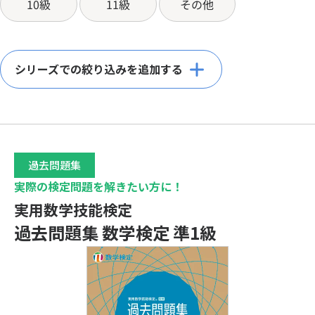
入試以外での活用について
10級
11級
その他
英語版での受検について
団体受検案内
公益財団法人日本数学検定協会
模範解答
英語版 検定過去問題
単位認定制度
障害のある方の受検の配慮について
申込・受検規約
シリーズでの絞り込みを追加する
合否結果確認サービス
コンビニプリント教材
入試における活用校・単位認定実施校検索
検定日一覧
SUKEN(English)
合格証・合格証明書について
算数・数学苦手分野対策ミニドリル
個人受検の日程
高等学校卒業程度認定試験について
実用数学技能検定 過去問題
合格証について
団体受検の日程
サイトのご利用にあたって
個人情報保護方針
合格の証明について
過去問題集
情報セキュリティ基本方針
ソーシャルメディア運用方針
合格証明書について
検定に関する各種データ
実際の検定問題を解きたい方に！
カスタマーハラスメントに対する基本方針
個別成績票について
信頼性と有用性のためのAI利活用方針
実用数学技能検定
合格証・合格証明書の申請方法
志願者数・実施校数の推移
特定商取引法に基づく表記
リンクをご希望の方へ
個別成績票の見方
過去問題集 数学検定 準1級
階級別志願者・受検者データ（国内のみ）
「記述式」について
数学検定1級
数学検定の問題例・採点例
数学検定準1級