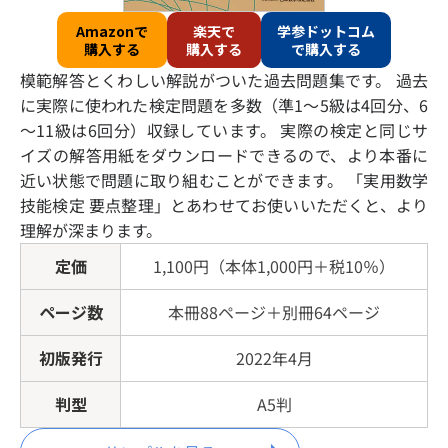
Amazonで
楽天で
学参ドットコム
購入する
購入する
で購入する
模範解答とくわしい解説がついた過去問題集です。 過去
に実際に使われた検定問題を多数（準1～5級は4回分、6
～11級は6回分）収録しています。 実際の検定と同じサ
イズの解答用紙をダウンロードできるので、より本番に
近い状態で問題に取り組むことができます。 「実用数学
技能検定 要点整理」とあわせてお使いいただくと、より
理解が深まります。
定価
1,100円（本体1,000円＋税10％）
ページ数
本冊88ページ＋別冊64ページ
初版発行
2022年4月
判型
A5判