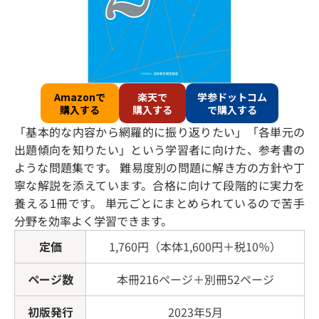
Amazonで
楽天で
学参ドットコム
購入する
購入する
で購入する
「基本的な内容から網羅的に振り返りたい」「各単元の
出題傾向を知りたい」という学習者に向けた、参考書の
ような問題集です。 難易度別の問題に解き方の方針や丁
寧な解説を添えています。合格に向けて段階的に実力を
養える1冊です。 単元ごとにまとめられているので苦手
分野を効率よく学習できます。
定価
1,760円（本体1,600円＋税10％）
ページ数
本冊216ページ＋別冊52ページ
初版発行
2023年5月